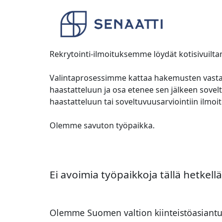
Rekrytointi-ilmoituksemme löydät kotisivuiltam
Valintaprosessimme kattaa hakemusten vastaa
haastatteluun ja osa etenee sen jälkeen soveltu
haastatteluun tai soveltuvuusarviointiin ilmoi
Olemme savuton työpaikka.
Ei avoimia työpaikkoja tällä hetkellä
Olemme Suomen valtion kiinteistöasiantunt