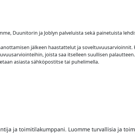
me, Duunitorin ja Joblyn palveluista sekä painetuista lehdi
nottamisen jälkeen haastattelut ja soveltuvuusarvioinnit.
vuusarviointeihin, joista saa itselleen suullisen palautteen.
tetaan asiasta sähköpostitse tai puhelimella.
ija ja toimitilakumppani. Luomme turvallisia ja toim